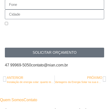
Aceito a utilização dos dados cedidos nesse
formulário para a realização de um contato
comercial
SOLICITAR ORÇAMENTO
47 99969-5050
contato@nian.com.br
ANTERIOR
PRÓXIMO
Instalação de energia solar: quanto tempo leva?
Vantagens da Energia Solar na sua empresa!
Quem Somos
Contato