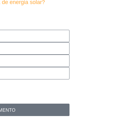
 de energia solar?
didos nesse formulário
omercial
AMENTO