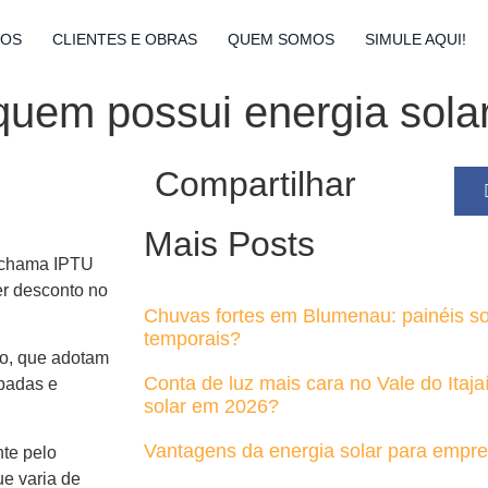
ÇOS
CLIENTES E OBRAS
QUEM SOMOS
SIMULE AQUI!
uem possui energia solar
Compartilhar
Mais Posts
e chama IPTU
er desconto no
Chuvas fortes em Blumenau: painéis so
temporais?
lo, que adotam
Conta de luz mais cara no Vale do Itaja
upadas e
solar em 2026?
Vantagens da energia solar para empr
te pelo
ue varia de