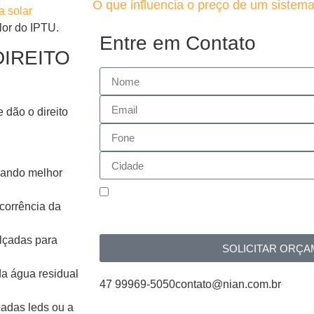
O que influencia o preço de um sistema
a solar
lor do IPTU.
Entre em Contato
IREITO
 dão o direito
isando melhor
Aceito a utilização dos dados ce
corrência da
para a realização de um contato c
alçadas para
SOLICITAR ORÇ
da água residual
47 99969-5050
contato@nian.com.br
adas leds ou a