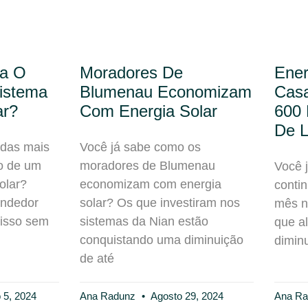
ia O
Moradores De
Ener
istema
Blumenau Economizam
Cas
ar?
Com Energia Solar
600 
De 
idas mais
Você já sabe como os
o de um
moradores de Blumenau
Você 
olar?
economizam com energia
conti
ndedor
solar? Os que investiram nos
mês n
 isso sem
sistemas da Nian estão
que a
conquistando uma diminuição
dimin
de até
5, 2024
Ana Radunz
Agosto 29, 2024
Ana R