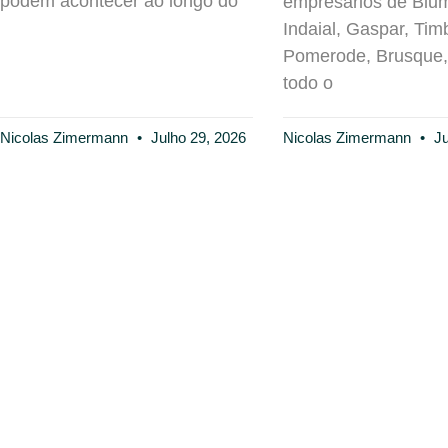
podem acontecer ao longo do
empresários de Blu
Indaial, Gaspar, Tim
Pomerode, Brusque, 
todo o
Nicolas Zimermann
Julho 29, 2026
Nicolas Zimermann
Ju